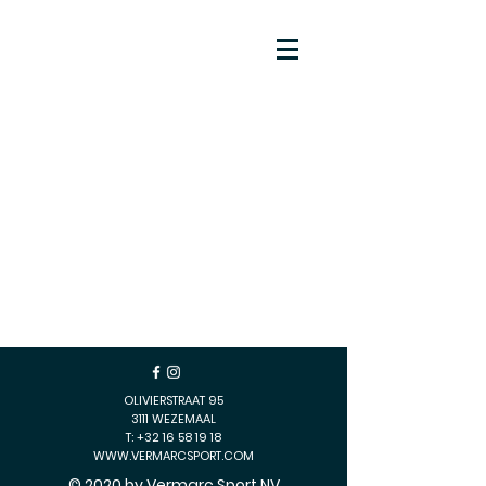
OLIVIERSTRAAT 95
3111 WEZEMAAL
T:
+32 16 58 19
18
WWW.VERMARCSPORT.COM
© 2020 by Vermarc Sport NV