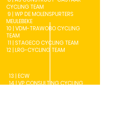
CYCLING TEAM
9 | WP DE MOLENSPURTERS
MEULEBEKE
10 | VDM-TRAWOBO CYCLING
TEAM
11 | STAGECO CYCLING TEAM
12 | LRG-CYCLING TEAM
13 | ECW
14 | VP CONSULTING CYCLING
TEAM
15 | BIQS-BRAINSQUARE OLYMPIA
TIENEN
16 | GMS GLABBEEK CT
17 | DLS INVIGO
18 | CYCLE PASSION-SCOTT
RACING TEAM