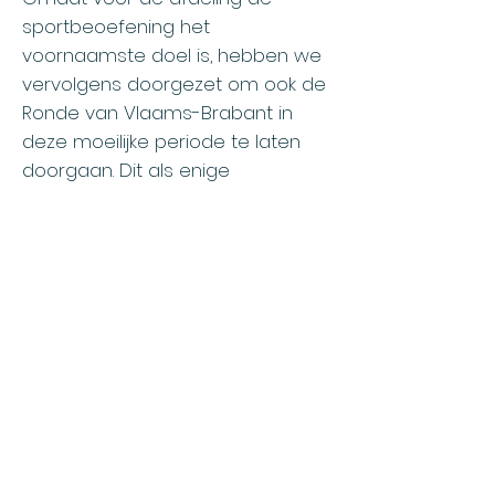
sportbeoefening het
voornaamste doel is, hebben we
vervolgens doorgezet om ook de
Ronde van Vlaams-Brabant in
deze moeilijke periode te laten
doorgaan. Dit als enige
rittenwedstrijd van die soort in
België tijdens het coronajaar
2020.
Toen Vermarc Sport, de
shirtsponsor sinds de start van de
Vlaams-Brabantse ronde en ook
al ruim 30 jaar sponsor van de
afdeling, dan dit schitterend plan
voorstelde waren we uiteraard
direct bereid om hier aan mee te